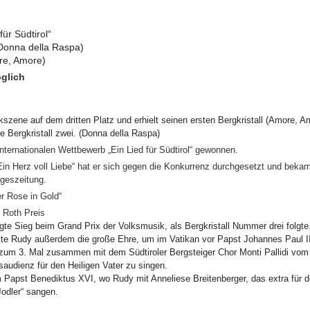
ür Südtirol“
(Donna della Raspa)
re, Amore)
glich
ikszene auf dem dritten Platz
und erhielt s
einen ersten Bergkristall (Amore, A
te Bergkristall zwei. (Donna
della Raspa)
internationalen Wettbewerb „Ein Lied für Südtirol“ gewonnen.
„Ein Herz voll Liebe“ hat er sich gegen die Konkurrenz durchg
esetzt und beka
ageszeitung.
r Rose in Gold“
 Roth Preis
igte Sieg beim Grand Prix der Volksmusik,
als Bergkristall Nummer
drei folgte
tte Rudy außerdem die große Ehre, um im Vatikan vor Papst
Johannes Paul I
zum 3. Mal zusammen mit dem Südtiroler Bergsteiger Chor Monti
Pallidi
vom 
saudienz für den
Heiligen Vater zu singen.
 Papst Benediktus XVI, wo Rudy mit Anneliese
Breitenberger,
das extra für 
Jodler“
sangen.