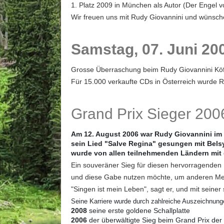
1. Platz 2009 in München als Autor (Der Engel 
Wir freuen uns mit Rudy Giovannini und wünsche
Samstag, 07. Juni 200
Grosse Überraschung beim Rudy Giovannini Köf
Für 15.000 verkaufte CDs in Österreich wurde Ru
Grand Prix Sieger 200
Am 12. August 2006 war Rudy Giovannini im 
sein Lied "Salve Regina" gesungen mit Belsy
wurde von allen teilnehmenden Ländern mit 
Ein souveräner Sieg für diesen hervorragenden K
und diese Gabe nutzen möchte, um anderen Me
"Singen ist mein Leben", sagt er, und mit seine
Seine Karriere wurde durch zahlreiche Auszeichnung
2008
seine erste goldene Schallplatte
2006
der überwältigte Sieg beim Grand Prix der 