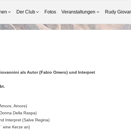
inen
Der Club
Fotos
Veranstaltungen
Rudy Giovan
ovannini als Autor (Fabio Omero) und Interpret
bt.
 (Amore, Amore)
 (Donna Della Raspa)
nd Interpret (Salve Regina)
d` eine Kerze an)