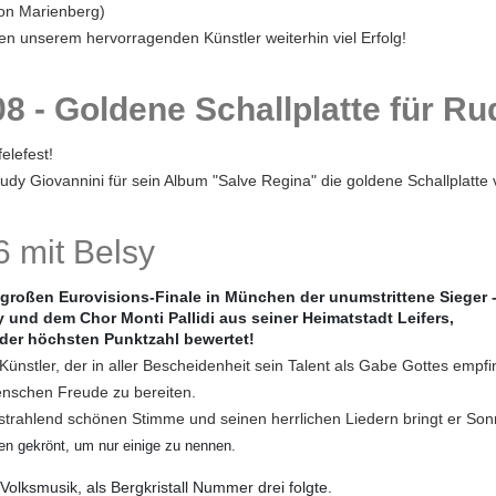
von Marienberg)
n unserem hervorragenden Künstler weiterhin viel Erfolg!
8 - Goldene Schallplatte für Ru
elefest!
dy Giovannini für sein Album "Salve Regina" die goldene Schallplatte 
6 mit Belsy
großen Eurovisions-Finale in München der unumstrittene Sieger 
 und dem Chor Monti Pallidi aus seiner Heimatstadt Leifers,
der höchsten Punktzahl bewertet!
ünstler, der in aller Bescheidenheit sein Talent als Gabe Gottes empfi
nschen Freude zu bereiten.
r strahlend schönen Stimme und seinen herrlichen Liedern bringt er So
en gekrönt, um nur einige zu nennen.
Volksmusik, als Bergkristall Nummer drei folgte.