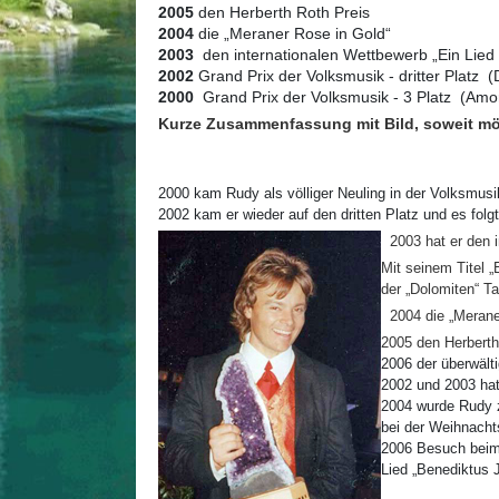
2005
den Herberth Roth Preis
2004
die „Meraner Rose in Gold“
2003
den internationalen Wettbewerb „Ein Lied f
2002
Grand Prix der Volksmusik - dritter Platz 
2000
Grand Prix der Volksmusik - 3 Platz (Amo
Kurze Zusammenfassung mit Bild, soweit mö
2000 kam Rudy als völliger Neuling in der Volksmus
2002 kam er wieder auf den dritten Platz und es folg
2003 hat er den 
Mit
seinem T
itel 
der
„Dolomiten“ T
2004 die „Merane
2005 den Herberth
2006 der überwält
2002 und 2003 ha
2004 wurde Rudy 
bei der Weihnacht
2006 Besuch beim
Lied „Benediktus 